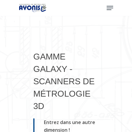
Skip
Menu
to
main
content
GAMME
GALAXY
-
SCANNERS
DE
MÉTROLOGIE
3D
Entrez dans une autre
dimension !